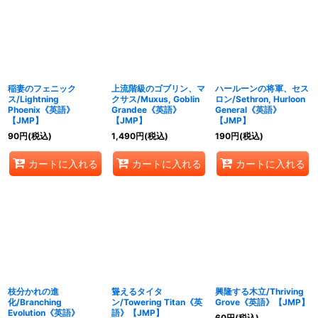
稲妻のフェニック
上流階級のゴブリン、マ
ハールーンの将軍、セス
ス/Lightning
クサス/Muxus, Goblin
ロン/Sethron, Hurloon
Phoenix《英語》
Grandee《英語》
General《英語》
【JMP】
【JMP】
【JMP】
90
円
(税込)
1,490
円
(税込)
190
円
(税込)
カートに入れる
カートに入れる
カートに入れる
枝分かれの進
聳えるタイタ
興隆する木立/Thriving
化/Branching
ン/Towering Titan《英
Grove《英語》【JMP】
Evolution《英語》
語》【JMP】
60
円
(税込)