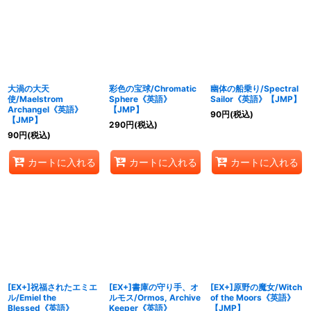
大渦の大天
彩色の宝球/Chromatic
幽体の船乗り/Spectral
使/Maelstrom
Sphere《英語》
Sailor《英語》【JMP】
Archangel《英語》
【JMP】
90
円
(税込)
【JMP】
290
円
(税込)
90
円
(税込)
カートに入れる
カートに入れる
カートに入れる
[EX+]祝福されたエミエ
[EX+]書庫の守り手、オ
[EX+]原野の魔女/Witch
ル/Emiel the
ルモス/Ormos, Archive
of the Moors《英語》
Blessed《英語》
Keeper《英語》
【JMP】