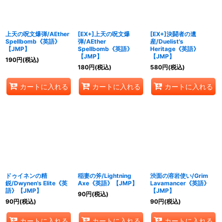
上天の呪文爆弾/AEther
[EX+]上天の呪文爆
[EX+]決闘者の遺
Spellbomb《英語》
弾/AEther
産/Duelist's
【JMP】
Spellbomb《英語》
Heritage《英語》
【JMP】
【JMP】
190
円
(税込)
180
円
(税込)
580
円
(税込)
カートに入れる
カートに入れる
カートに入れる
ドゥイネンの精
稲妻の斧/Lightning
渋面の溶岩使い/Grim
鋭/Dwynen's Elite《英
Axe《英語》【JMP】
Lavamancer《英語》
語》【JMP】
【JMP】
90
円
(税込)
90
円
(税込)
90
円
(税込)
カートに入れる
カートに入れる
カートに入れる