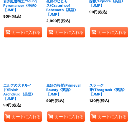
若き紅蓮術士/Young
孔蹄のビヒモ
探検/Explore《英語》
Pyromancer《英語》
ス/Craterhoof
【JMP】
【JMP】
Behemoth《英語》
90
円
(税込)
【JMP】
90
円
(税込)
2,990
円
(税込)
カートに入れる
カートに入れる
カートに入れる
エルフの大ドルイ
原始の報奨/Primeval
スラーグ
ド/Elvish
Bounty《英語》
牙/Thragtusk《英語》
Archdruid《英語》
【JMP】
【JMP】
【JMP】
90
円
(税込)
130
円
(税込)
90
円
(税込)
カートに入れる
カートに入れる
カートに入れる