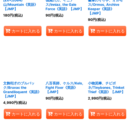
[EX+](064)
強風の力、イニア
書庫の守り手、オルモ
山/Mountain《英語》
ス/Inniaz, the Gale
ス/Ormos, Archive
【JMP】
Force《英語》【JMP】
Keeper《英語》
【JMP】
180
円
(税込)
90
円
(税込)
90
円
(税込)
カートに入れる
カートに入れる
カートに入れる
文飾衒才のブルバッ
八百長師、ケルス/Kels,
小物泥棒、チビボ
ク/Bruvac the
Fight Fixer《英語》
ネ/Tinybones, Trinket
Grandiloquent《英語》
【JMP】
Thief《英語》【JMP】
【JMP】
90
円
(税込)
2,990
円
(税込)
4,990
円
(税込)
カートに入れる
カートに入れる
カートに入れる