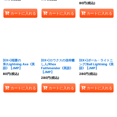
80
円
(税込)
カートに入れる
カートに入れる
カートに入れる
[EX+]稲妻の
[EX+]ロウクスの信仰癒
[EX+]ボール・ライトニ
斧/Lightning Axe《英
し人/Rhox
ング/Ball Lightning《英
語》【JMP】
Faithmender《英語》
語》【JMP】
【JMP】
80
円
(税込)
280
円
(税込)
280
円
(税込)
カートに入れる
カートに入れる
カートに入れる