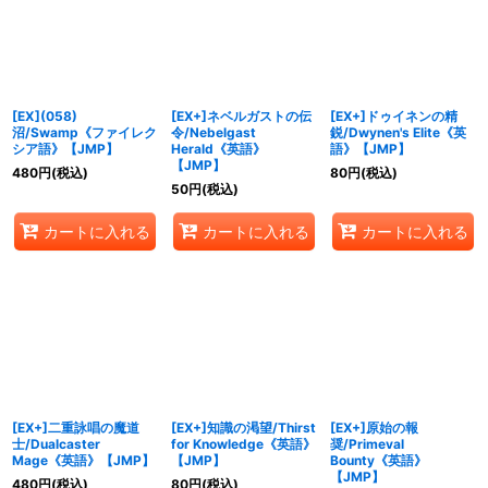
絞り込む
[EX](058)
[EX+]ネベルガストの伝
[EX+]ドゥイネンの精
沼/Swamp《ファイレク
令/Nebelgast
鋭/Dwynen's Elite《英
シア語》【JMP】
Herald《英語》
語》【JMP】
【JMP】
480
円
(税込)
80
円
(税込)
50
円
(税込)
カートに入れる
カートに入れる
カートに入れる
[EX+]二重詠唱の魔道
[EX+]知識の渇望/Thirst
[EX+]原始の報
士/Dualcaster
for Knowledge《英語》
奨/Primeval
Mage《英語》【JMP】
【JMP】
Bounty《英語》
【JMP】
480
円
(税込)
80
円
(税込)