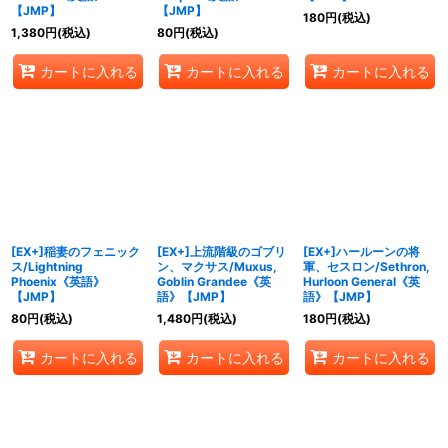
【JMP】
【JMP】
180
円
(税込)
1,380
円
(税込)
80
円
(税込)
カートに入れる
カートに入れる
カートに入れる
[EX+]稲妻のフェニック
[EX+]上流階級のゴブリ
[EX+]ハールーンの将
ス/Lightning
ン、マクサス/Muxus,
軍、セスロン/Sethron,
Phoenix《英語》
Goblin Grandee《英
Hurloon General《英
【JMP】
語》【JMP】
語》【JMP】
80
円
(税込)
1,480
円
(税込)
180
円
(税込)
カートに入れる
カートに入れる
カートに入れる