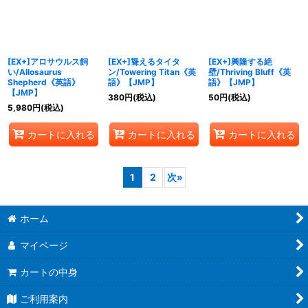
[EX+]アロサウルス飼
[EX+]聳えるタイタ
[EX+]興隆する絶
い/Allosaurus
ン/Towering Titan《英
壁/Thriving Bluff《英
Shepherd《英語》
語》【JMP】
語》【JMP】
【JMP】
380
円
(税込)
50
円
(税込)
5,980
円
(税込)
カートに入れる
カートに入れる
カートに入れる
1
2
次
»
ホーム
マイページ
カートの中身
ご利用案内