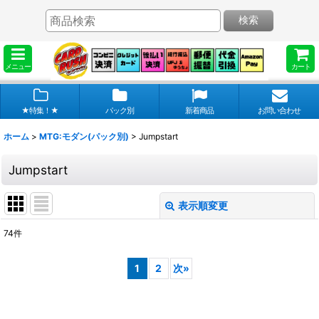
検索
メニュー
カート
★特集！★
パック別
新着商品
お問い合わせ
ホーム
>
MTG:モダン(パック別)
>
Jumpstart
Jumpstart
表示順変更
閉じる
74
件
表示数
:
1
2
次
»
在庫あり
並び順
: