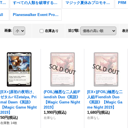
Secret Lair x Stranger Things
すべての人類を破壊する。それらは再生できない。
マジック夏休みプロモキャンペーン
PRM
ll
Planeswalker Event Promos
画像
:
並び順
:
在庫あり
表
[EX+]原初の夜明け、
(FOIL)極悪な二人組/F
[EX+](FOIL)極悪な二
ゼタルパ/Zetalpa, Pri
iendish Duo《英語》
人組/Fiendish Duo
mal Dawn《英語》
【Magic Game Night
《英語》【Magic Ga
【Magic Game Night
2019】
me Night 2019】
2019】
1,990円
(税込)
1,680円
(税込)
50円
(税込)
在庫なし
在庫なし
在庫数 14枚