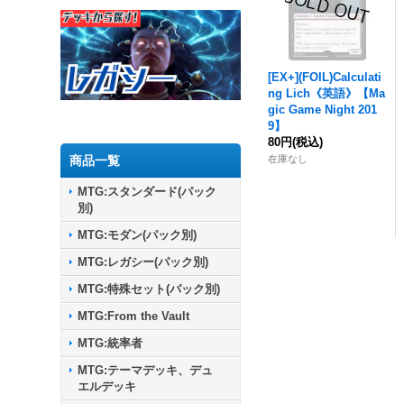
[EX+](FOIL)Calculati
ng Lich《英語》【Ma
gic Game Night 201
9】
80円
(税込)
商品一覧
在庫なし
MTG:スタンダード(パック
別)
MTG:モダン(パック別)
MTG:レガシー(パック別)
MTG:特殊セット(パック別)
MTG:From the Vault
MTG:統率者
MTG:テーマデッキ、デュ
エルデッキ