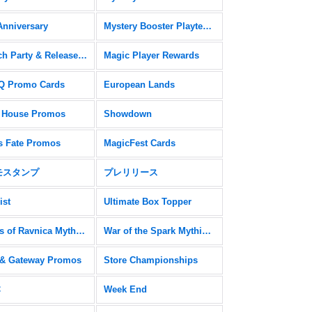
Anniversary
Mystery Booster Playtest Cards
Launch Party & Release Event Promos
Magic Player Rewards
 Promo Cards
European Lands
 House Promos
Showdown
s Fate Promos
MagicFest Cards
モスタンプ
プレリリース
ist
Ultimate Box Topper
Guilds of Ravnica Mythic Edition
War of the Spark Mythic Edition
& Gateway Promos
Store Championships
C
Week End