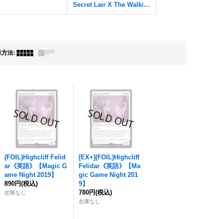
Secret Lair X The Walking Dead
示方法
:
(FOIL)Highcliff Felid
[EX+](FOIL)Highcliff
ar《英語》【Magic G
Felidar《英語》【Ma
ame Night 2019】
gic Game Night 201
890円
(税込)
9】
780円
(税込)
在庫なし
在庫なし