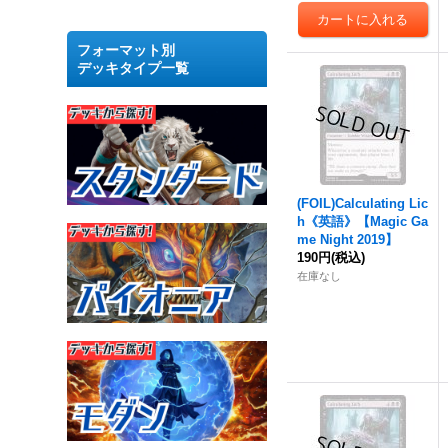
フォーマット別
デッキタイプ一覧
(FOIL)Calculating Lic
h《英語》【Magic Ga
me Night 2019】
190円
(税込)
在庫なし