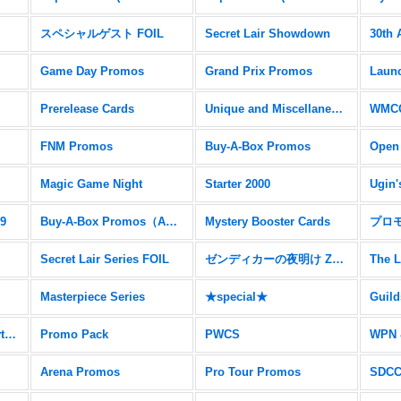
スペシャルゲスト FOIL
Secret Lair Showdown
30th 
Game Day Promos
Grand Prix Promos
Prerelease Cards
Unique and Miscellaneous Promos
WMCQ
FNM Promos
Buy-A-Box Promos
Open
Magic Game Night
Starter 2000
Ugin'
19
Buy-A-Box Promos（AER）
Mystery Booster Cards
プロ
Secret Lair Series FOIL
ゼンディカーの夜明け Zendikar Expeditions
The L
Masterpiece Series
★special★
Ravnica Allegiance Mythic Edition
Promo Pack
PWCS
WPN 
Arena Promos
Pro Tour Promos
SDC