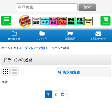
検索
メニュー
カート
★特集！★
パック別
新着商品
お問い合わせ
ホーム
>
MTG:モダン(パック別)
>
ドラゴンの迷路
ドラゴンの迷路
表示順変更
閉じる
74
件
表示数
:
1
2
次
»
在庫あり
並び順
: