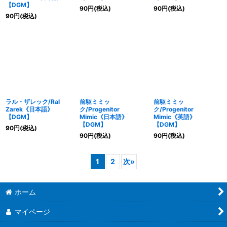
【DGM】
90
円
(税込)
90
円
(税込)
90
円
(税込)
ラル・ザレック/Ral
前駆ミミッ
前駆ミミッ
Zarek《日本語》
ク/Progenitor
ク/Progenitor
【DGM】
Mimic《日本語》
Mimic《英語》
【DGM】
【DGM】
90
円
(税込)
90
円
(税込)
90
円
(税込)
1
2
次
»
ホーム
マイページ