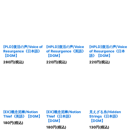
[PLD]復活の声/Voice of
[HPLD]復活の声/Voice
[HPLD]復活の声/Voice
Resurgence《日本語》
of Resurgence《英語》
of Resurgence《日本
【DGM】
【DGM】
語》【DGM】
280
円
(税込)
220
円
(税込)
220
円
(税込)
[EX]概念泥棒/Notion
[EX]概念泥棒/Notion
見えざる糸/Hidden
Thief《英語》【DGM】
Thief《日本語》
Strings《日本語》
【DGM】
【DGM】
180
円
(税込)
180
円
(税込)
130
円
(税込)