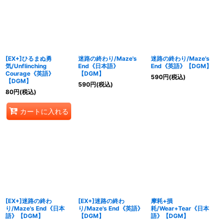
[EX+]ひるまぬ勇
迷路の終わり/Maze's
迷路の終わり/Maze's
気/Unflinching
End《日本語》
End《英語》【DGM】
Courage《英語》
【DGM】
590
円
(税込)
【DGM】
590
円
(税込)
80
円
(税込)
カートに入れる
[EX+]迷路の終わ
[EX+]迷路の終わ
摩耗+損
り/Maze's End《日本
り/Maze's End《英語》
耗/Wear+Tear《日本
語》【DGM】
【DGM】
語》【DGM】