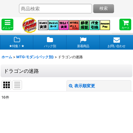
検索
メニュー
カート
★特集！★
パック別
新着商品
お問い合わせ
ホーム
>
MTG:モダン(パック別)
>
ドラゴンの迷路
ドラゴンの迷路
表示順変更
閉じる
16
件
表示数
:
在庫あり
並び順
: