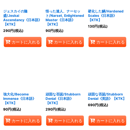
ジェスカイの隆
悟った達人、ナーセッ
硬化した鱗/Hardened
盛/Jeskai
ト/Narset, Enlightened
Scales《日本語》
Ascendancy《日本語》
Master《日本語》
【KTK】
【KTK】
【KTK】
130
円
(税込)
290
円
(税込)
90
円
(税込)
カートに入れる
カートに入れる
カートに入れる
強大化/Become
頑固な否認/Stubborn
頑固な否認/Stubborn
Immense《日本語》
Denial《日本語》
Denial《英語》【KTK】
【KTK】
【KTK】
690
円
(税込)
90
円
(税込)
290
円
(税込)
カートに入れる
カートに入れる
カートに入れる