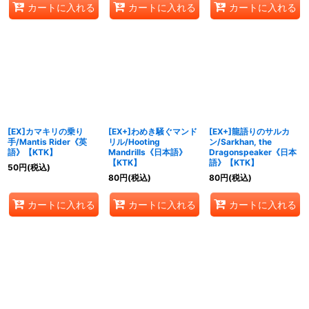
カートに入れる
カートに入れる
カートに入れる
[EX]カマキリの乗り
[EX+]わめき騒ぐマンド
[EX+]龍語りのサルカ
手/Mantis Rider《英
リル/Hooting
ン/Sarkhan, the
語》【KTK】
Mandrills《日本語》
Dragonspeaker《日本
【KTK】
語》【KTK】
50
円
(税込)
80
円
(税込)
80
円
(税込)
カートに入れる
カートに入れる
カートに入れる