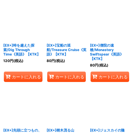
[EX+]時を越えた探
[EX+]宝船の巡
[EX+]僧院の速
索/Dig Through
航/Treasure Cruise《英
槍/Monastery
Time《英語》【KTK】
語》【KTK】
Swiftspear《英語》
【KTK】
120
円
(税込)
80
円
(税込)
80
円
(税込)
カートに入れる
カートに入れる
カートに入れる
[EX+]先頭に立つもの、
[EX+]樹木茂る山
[EX+]ジェスカイの隆