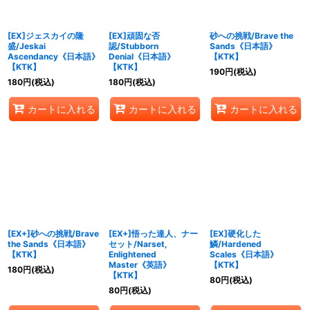
絞り込む
[EX]ジェスカイの隆
[EX]頑固な否
砂への挑戦/Brave the
盛/Jeskai
認/Stubborn
Sands《日本語》
Ascendancy《日本語》
Denial《日本語》
【KTK】
【KTK】
【KTK】
190
円
(税込)
180
円
(税込)
180
円
(税込)
カートに入れる
カートに入れる
カートに入れる
[EX+]砂への挑戦/Brave
[EX+]悟った達人、ナー
[EX]硬化した
the Sands《日本語》
セット/Narset,
鱗/Hardened
【KTK】
Enlightened
Scales《日本語》
Master《英語》
【KTK】
180
円
(税込)
【KTK】
80
円
(税込)
80
円
(税込)