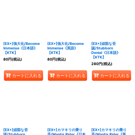
[EX+]強大化/Become
[EX+]強大化/Become
[EX+]頑固な否
Immense《日本語》
Immense《英語》
認/Stubborn
【KTK】
【KTK】
Denial《日本語》
【KTK】
80
円
(税込)
80
円
(税込)
280
円
(税込)
カートに入れる
カートに入れる
カートに入れる
[EX+]頑固な否
[EX+]カマキリの乗り
[EX+]カマキリの乗り
認/Stubborn
手/Mantis Rider《日本
手/Mantis Rider《英