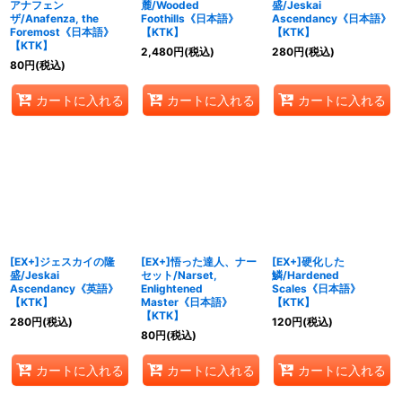
アナフェン
麓/Wooded
盛/Jeskai
ザ/Anafenza, the
Foothills《日本語》
Ascendancy《日本語》
Foremost《日本語》
【KTK】
【KTK】
【KTK】
2,480
円
(税込)
280
円
(税込)
80
円
(税込)
カートに入れる
カートに入れる
カートに入れる
[EX+]ジェスカイの隆
[EX+]悟った達人、ナー
[EX+]硬化した
盛/Jeskai
セット/Narset,
鱗/Hardened
Ascendancy《英語》
Enlightened
Scales《日本語》
【KTK】
Master《日本語》
【KTK】
【KTK】
280
円
(税込)
120
円
(税込)
80
円
(税込)
カートに入れる
カートに入れる
カートに入れる