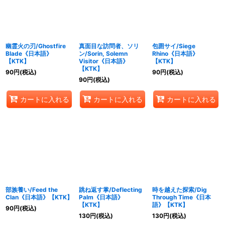
幽霊火の刃/Ghostfire
真面目な訪問者、ソリ
包囲サイ/Siege
Blade《日本語》
ン/Sorin, Solemn
Rhino《日本語》
【KTK】
Visitor《日本語》
【KTK】
【KTK】
90
円
(税込)
90
円
(税込)
90
円
(税込)
カートに入れる
カートに入れる
カートに入れる
部族養い/Feed the
跳ね返す掌/Deflecting
時を越えた探索/Dig
Clan《日本語》【KTK】
Palm《日本語》
Through Time《日本
【KTK】
語》【KTK】
90
円
(税込)
130
円
(税込)
130
円
(税込)