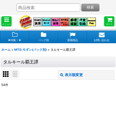
検索
メニュー
カート
★特集！★
パック別
新着商品
お問い合わせ
ホーム
>
MTG:モダン(パック別)
>
タルキール覇王譚
タルキール覇王譚
表示順変更
閉じる
54
件
表示数
:
在庫あり
並び順
: