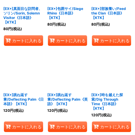
[EX+]真面目な訪問者、
[EX+]包囲サイ/Siege
[EX+]部族養い/Feed
ソリン/Sorin, Solemn
Rhino《日本語》
the Clan《日本語》
Visitor《日本語》
【KTK】
【KTK】
【KTK】
80
円
(税込)
80
円
(税込)
80
円
(税込)
カートに入れる
カートに入れる
カートに入れる
[EX+]跳ね返す
[EX+]跳ね返す
[EX+]時を越えた探
掌/Deflecting Palm《日
掌/Deflecting Palm《英
索/Dig Through
本語》【KTK】
語》【KTK】
Time《日本語》
【KTK】
120
円
(税込)
120
円
(税込)
120
円
(税込)
カートに入れる
カートに入れる
カートに入れる