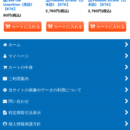
認/See the
辺/Flooded Strand《日
辺/Flooded Strand《日
Unwritten《英語》
本語》【KTK】
本語》【KTK】
【KTK】
2,790
円
(税込)
2,780
円
(税込)
90
円
(税込)
カートに入れる
カートに入れる
カートに入れる
ホーム
マイページ
カートの中身
ご利用案内
当サイトの画像やデータの利用について
問い合わせ
特定商取引法表示
個人情報保護方針