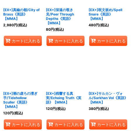
[EX+]真鍮の都/City of
[EX+]深遠の覗き
[EX+]呪文嵌め/Spell
Brass《英語》
見/Peer Through
Snare《英語》
【MMA】
Depths《英語》
【MMA】
【MMA】
2,980
円
(税込)
480
円
(税込)
80
円
(税込)
カートに入れる
カートに入れる
カートに入れる
[EX+]潮の虚ろの漕ぎ
[EX+]残響する真
[EX+]サルカン・ヴォ
手/Tidehollow
実/Echoing Truth《英
ル/Sarkhan Vol《英語》
Sculler《英語》
語》【MMA】
【MMA】
【MMA】
120
円
(税込)
380
円
(税込)
120
円
(税込)
カートに入れる
カートに入れる
カートに入れる