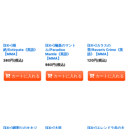
[EX+]根
[EX+]極楽のマント
[EX+]カラスの
絶/Extirpate《英語》
ル/Paradise
罪/Raven's Crime《英
【MMA】
Mantle《英語》
語》【MMA】
【MMA】
380
円
(税込)
120
円
(税込)
980
円
(税込)
カートに入れる
カートに入れる
カートに入れる
[EX+]鏡割りのキキジ
[EX+]大祖
[EX+]エレンドラ谷の大