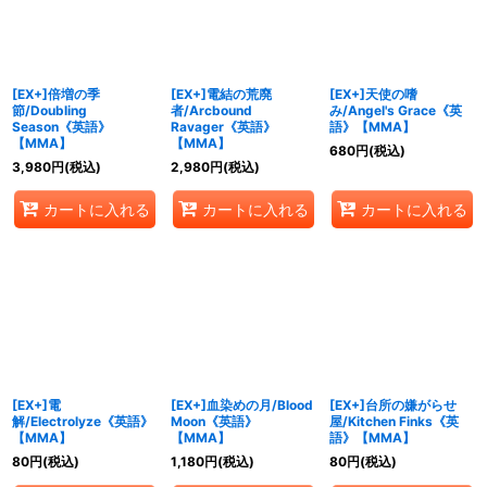
[EX+]倍増の季
[EX+]電結の荒廃
[EX+]天使の嗜
節/Doubling
者/Arcbound
み/Angel's Grace《英
Season《英語》
Ravager《英語》
語》【MMA】
【MMA】
【MMA】
680
円
(税込)
3,980
円
(税込)
2,980
円
(税込)
カートに入れる
カートに入れる
カートに入れる
[EX+]電
[EX+]血染めの月/Blood
[EX+]台所の嫌がらせ
解/Electrolyze《英語》
Moon《英語》
屋/Kitchen Finks《英
【MMA】
【MMA】
語》【MMA】
80
円
(税込)
1,180
円
(税込)
80
円
(税込)