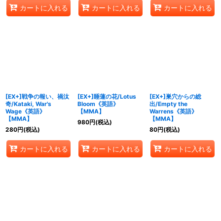
カートに入れる
カートに入れる
カートに入れる
[EX+]戦争の報い、禍汰
[EX+]睡蓮の花/Lotus
[EX+]巣穴からの総
奇/Kataki, War's
Bloom《英語》
出/Empty the
Wage《英語》
【MMA】
Warrens《英語》
【MMA】
【MMA】
980
円
(税込)
280
円
(税込)
80
円
(税込)
カートに入れる
カートに入れる
カートに入れる