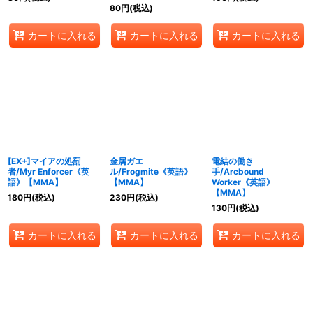
80
円
(税込)
カートに入れる
カートに入れる
カートに入れる
[EX+]マイアの処罰
金属ガエ
電結の働き
者/Myr Enforcer《英
ル/Frogmite《英語》
手/Arcbound
語》【MMA】
【MMA】
Worker《英語》
【MMA】
180
円
(税込)
230
円
(税込)
130
円
(税込)
カートに入れる
カートに入れる
カートに入れる