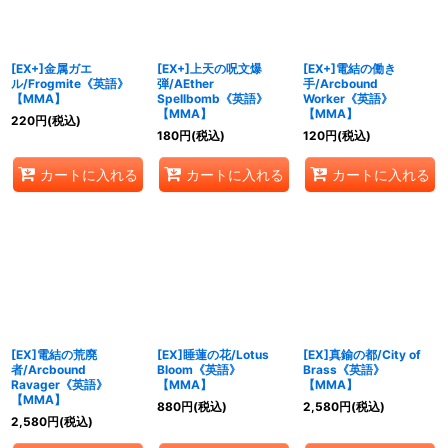
[EX+]金属ガエ
[EX+]上天の呪文爆
[EX+]電結の働き
ル/Frogmite《英語》
弾/AEther
手/Arcbound
【MMA】
Spellbomb《英語》
Worker《英語》
【MMA】
【MMA】
220
円
(税込)
180
円
(税込)
120
円
(税込)
カートに入れる
カートに入れる
カートに入れる
[EX]電結の荒廃
[EX]睡蓮の花/Lotus
[EX]真鍮の都/City of
者/Arcbound
Bloom《英語》
Brass《英語》
Ravager《英語》
【MMA】
【MMA】
【MMA】
880
円
(税込)
2,580
円
(税込)
2,580
円
(税込)