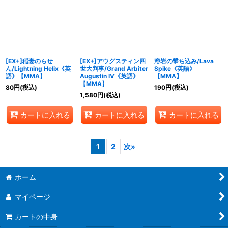
[EX+]稲妻のらせ
[EX+]アウグスティン四
溶岩の撃ち込み/Lava
ん/Lightning Helix《英
世大判事/Grand Arbiter
Spike《英語》
語》【MMA】
Augustin IV《英語》
【MMA】
【MMA】
80
円
(税込)
190
円
(税込)
1,580
円
(税込)
カートに入れる
カートに入れる
カートに入れる
1
2
次
»
ホーム
マイページ
カートの中身