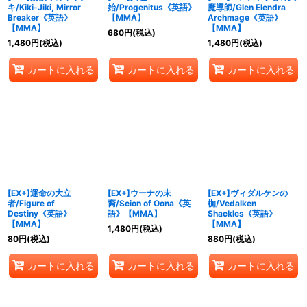
キ/Kiki-Jiki, Mirror
始/Progenitus《英語》
魔導師/Glen Elendra
Breaker《英語》
【MMA】
Archmage《英語》
【MMA】
【MMA】
680
円
(税込)
1,480
円
(税込)
1,480
円
(税込)
カートに入れる
カートに入れる
カートに入れる
[EX+]運命の大立
[EX+]ウーナの末
[EX+]ヴィダルケンの
者/Figure of
裔/Scion of Oona《英
枷/Vedalken
Destiny《英語》
語》【MMA】
Shackles《英語》
【MMA】
【MMA】
1,480
円
(税込)
80
円
(税込)
880
円
(税込)
カートに入れる
カートに入れる
カートに入れる