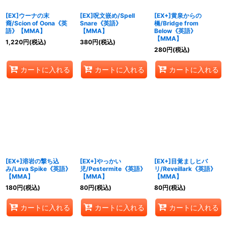
[EX]ウーナの末
[EX]呪文嵌め/Spell
[EX+]黄泉からの
裔/Scion of Oona《英
Snare《英語》
橋/Bridge from
語》【MMA】
【MMA】
Below《英語》
【MMA】
1,220
円
(税込)
380
円
(税込)
280
円
(税込)
カートに入れる
カートに入れる
カートに入れる
[EX+]溶岩の撃ち込
[EX+]やっかい
[EX+]目覚ましヒバ
み/Lava Spike《英語》
児/Pestermite《英語》
リ/Reveillark《英語》
【MMA】
【MMA】
【MMA】
180
円
(税込)
80
円
(税込)
80
円
(税込)
カートに入れる
カートに入れる
カートに入れる