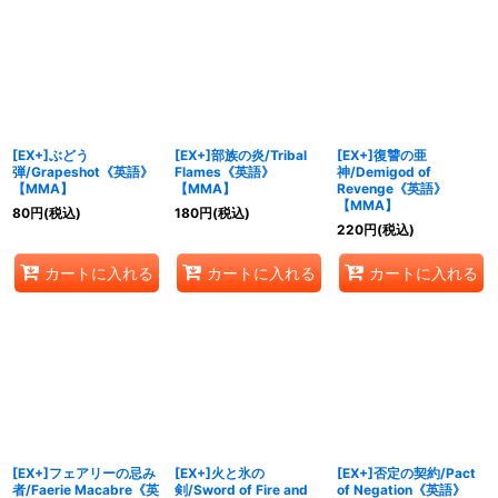
[EX+]ぶどう
[EX+]部族の炎/Tribal
[EX+]復讐の亜
弾/Grapeshot《英語》
Flames《英語》
神/Demigod of
【MMA】
【MMA】
Revenge《英語》
【MMA】
80
円
(税込)
180
円
(税込)
220
円
(税込)
カートに入れる
カートに入れる
カートに入れる
[EX+]フェアリーの忌み
[EX+]火と氷の
[EX+]否定の契約/Pact
者/Faerie Macabre《英
剣/Sword of Fire and
of Negation《英語》