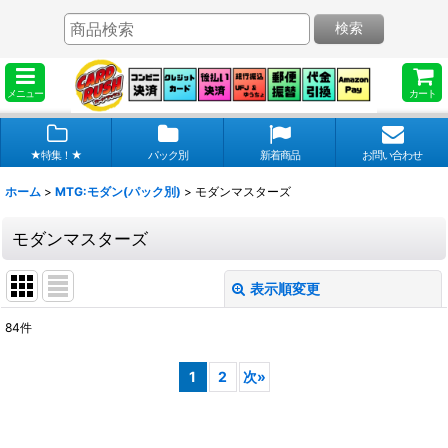
検索
メニュー
カート
★特集！★
パック別
新着商品
お問い合わせ
ホーム
>
MTG:モダン(パック別)
>
モダンマスターズ
モダンマスターズ
表示順変更
閉じる
84
件
表示数
:
1
2
次
»
在庫あり
並び順
: