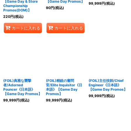
【Game Day & Store
【Game Day Promos】
99,999
円
(税込)
Championship
90
円
(税込)
Promos(DOM)】
220
円
(税込)
カートに入れる
カートに入れる
(FOIL)典雅な襲撃
(FOIL)精鋭の審問
(FOIL)主任技師/Chief
者/Adorned
官/Elite Inquisitor《日
Engineer《日本語》
Pouncer《日本語》
本語》【Game Day
【Game Day Promos】
【Game Day Promos】
Promos】
99,999
円
(税込)
99,999
円
(税込)
99,999
円
(税込)