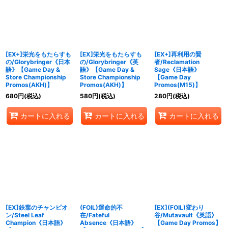
絞り込む
[EX+]栄光をもたらすも
[EX]栄光をもたらすも
[EX+]再利用の賢
の/Glorybringer《日本
の/Glorybringer《英
者/Reclamation
語》【Game Day &
語》【Game Day &
Sage《日本語》
Store Championship
Store Championship
【Game Day
Promos(AKH)】
Promos(AKH)】
Promos(M15)】
680
円
(税込)
580
円
(税込)
280
円
(税込)
カートに入れる
カートに入れる
カートに入れる
[EX]鉄葉のチャンピオ
(FOIL)運命的不
[EX](FOIL)変わり
ン/Steel Leaf
在/Fateful
谷/Mutavault《英語》
Champion《日本語》
Absence《日本語》
【Game Day Promos】