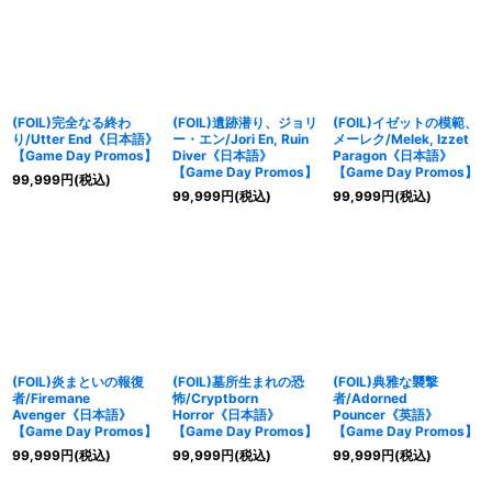
(FOIL)完全なる終わ
(FOIL)遺跡潜り、ジョリ
(FOIL)イゼットの模範、
り/Utter End《日本語》
ー・エン/Jori En, Ruin
メーレク/Melek, Izzet
【Game Day Promos】
Diver《日本語》
Paragon《日本語》
【Game Day Promos】
【Game Day Promos】
99,999
円
(税込)
99,999
円
(税込)
99,999
円
(税込)
(FOIL)炎まといの報復
(FOIL)墓所生まれの恐
(FOIL)典雅な襲撃
者/Firemane
怖/Cryptborn
者/Adorned
Avenger《日本語》
Horror《日本語》
Pouncer《英語》
【Game Day Promos】
【Game Day Promos】
【Game Day Promos】
99,999
円
(税込)
99,999
円
(税込)
99,999
円
(税込)