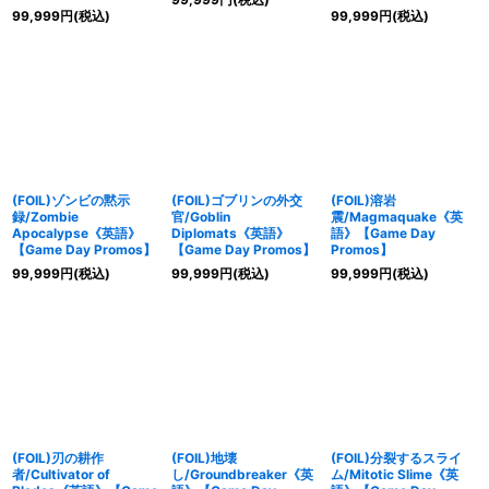
99,999
円
(税込)
99,999
円
(税込)
(FOIL)ゾンビの黙示
(FOIL)ゴブリンの外交
(FOIL)溶岩
録/Zombie
官/Goblin
震/Magmaquake《英
Apocalypse《英語》
Diplomats《英語》
語》【Game Day
【Game Day Promos】
【Game Day Promos】
Promos】
99,999
円
(税込)
99,999
円
(税込)
99,999
円
(税込)
(FOIL)刃の耕作
(FOIL)地壊
(FOIL)分裂するスライ
者/Cultivator of
し/Groundbreaker《英
ム/Mitotic Slime《英