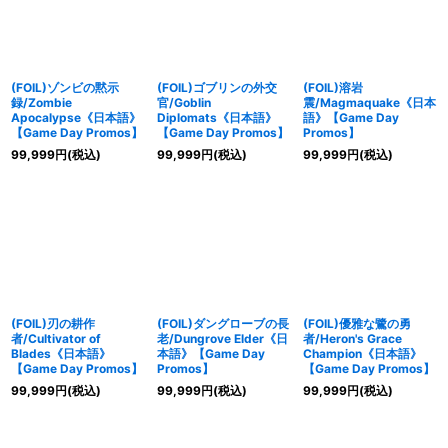
(FOIL)ゾンビの黙示
(FOIL)ゴブリンの外交
(FOIL)溶岩
録/Zombie
官/Goblin
震/Magmaquake《日本
Apocalypse《日本語》
Diplomats《日本語》
語》【Game Day
【Game Day Promos】
【Game Day Promos】
Promos】
99,999
円
(税込)
99,999
円
(税込)
99,999
円
(税込)
(FOIL)刃の耕作
(FOIL)ダングローブの長
(FOIL)優雅な鷺の勇
者/Cultivator of
老/Dungrove Elder《日
者/Heron's Grace
Blades《日本語》
本語》【Game Day
Champion《日本語》
【Game Day Promos】
Promos】
【Game Day Promos】
99,999
円
(税込)
99,999
円
(税込)
99,999
円
(税込)