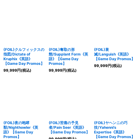
(FOIL)クルフィックスの
(FOIL)奪取の形
(FOIL)衰
指図/Dictate of
態/Supplant Form《英
滅/Languish《英語》
Kruphix《英語》
語》【Game Day
【Game Day Promos】
【Game Day Promos】
Promos】
99,999
円
(税込)
99,999
円
(税込)
99,999
円
(税込)
(FOIL)夜の咆哮
(FOIL)苦痛の予見
(FOIL)ヤヘンニの巧
獣/Nighthowler《英
者/Pain Seer《英語》
技/Yahenni's
語》【Game Day
【Game Day Promos】
Expertise《英語》
Promos】
【Game Day Promos】
99,999
円
(税込)