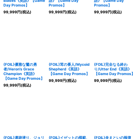
Blades《英語》【Game
語》【Game Day
語》【Game Day
Day Promos】
Promos】
Promos】
99,999
円
(税込)
99,999
円
(税込)
99,999
円
(税込)
(FOIL)優雅な鷺の勇
(FOIL)茸の番人/Mycoid
(FOIL)完全なる終わ
者/Heron's Grace
Shepherd《英語》
り/Utter End《英語》
Champion《英語》
【Game Day Promos】
【Game Day Promos】
【Game Day Promos】
99,999
円
(税込)
99,999
円
(税込)
99,999
円
(税込)
(FOIL)遺跡潜り、ジョリ
(FOIL)イゼットの模範、
(FOIL)炎まといの報復