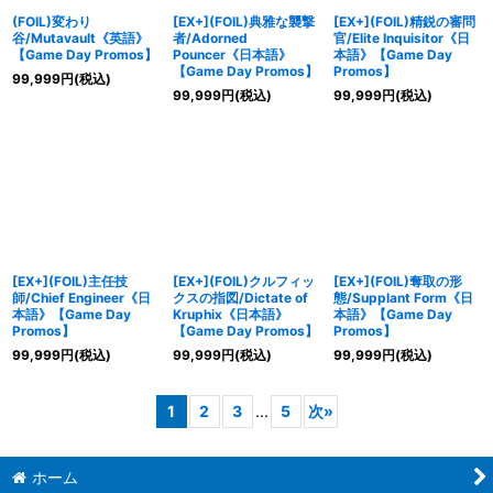
(FOIL)変わり
[EX+](FOIL)典雅な襲撃
[EX+](FOIL)精鋭の審問
谷/Mutavault《英語》
者/Adorned
官/Elite Inquisitor《日
【Game Day Promos】
Pouncer《日本語》
本語》【Game Day
【Game Day Promos】
Promos】
99,999
円
(税込)
99,999
円
(税込)
99,999
円
(税込)
[EX+](FOIL)主任技
[EX+](FOIL)クルフィッ
[EX+](FOIL)奪取の形
師/Chief Engineer《日
クスの指図/Dictate of
態/Supplant Form《日
本語》【Game Day
Kruphix《日本語》
本語》【Game Day
Promos】
【Game Day Promos】
Promos】
99,999
円
(税込)
99,999
円
(税込)
99,999
円
(税込)
1
2
3
...
5
次
»
ホーム