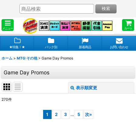
検索
メニュー
カート
★特集！★
パック別
新着商品
お問い合わせ
ホーム
>
MTG:その他
>
Game Day Promos
Game Day Promos
表示順変更
閉じる
270
件
表示数
:
1
2
3
...
5
次
»
在庫あり
並び順
: