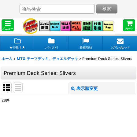
検索
メニュー
カート
★特集！★
パック別
新着商品
お問い合わせ
ホーム
>
MTG:テーマデッキ、デュエルデッキ
>
Premium Deck Series: Slivers
Premium Deck Series: Slivers
表示順変更
閉じる
28
件
表示数
:
在庫あり
並び順
: