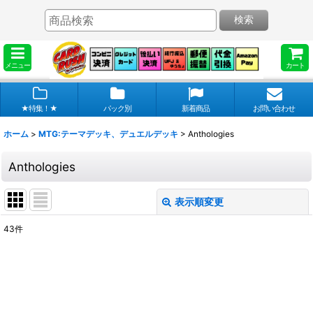
検索
メニュー
カート
★特集！★
パック別
新着商品
お問い合わせ
ホーム
>
MTG:テーマデッキ、デュエルデッキ
>
Anthologies
Anthologies
表示順変更
閉じる
43
件
表示数
:
在庫あり
並び順
: