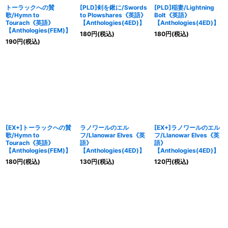
トーラックへの賛
[PLD]剣を鍬に/Swords
[PLD]稲妻/Lightning
歌/Hymn to
to Plowshares《英語》
Bolt《英語》
Tourach《英語》
【Anthologies(4ED)】
【Anthologies(4ED)】
【Anthologies(FEM)】
180
円
(税込)
180
円
(税込)
190
円
(税込)
[EX+]トーラックへの賛
ラノワールのエル
[EX+]ラノワールのエル
歌/Hymn to
フ/Llanowar Elves《英
フ/Llanowar Elves《英
Tourach《英語》
語》
語》
【Anthologies(FEM)】
【Anthologies(4ED)】
【Anthologies(4ED)】
180
円
(税込)
130
円
(税込)
120
円
(税込)