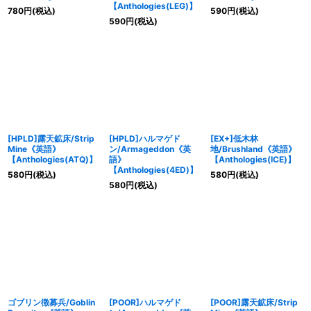
【Anthologies(LEG)】
780
円
(税込)
590
円
(税込)
590
円
(税込)
[HPLD]露天鉱床/Strip
[HPLD]ハルマゲド
[EX+]低木林
Mine《英語》
ン/Armageddon《英
地/Brushland《英語》
【Anthologies(ATQ)】
語》
【Anthologies(ICE)】
【Anthologies(4ED)】
580
円
(税込)
580
円
(税込)
580
円
(税込)
ゴブリン徴募兵/Goblin
[POOR]ハルマゲド
[POOR]露天鉱床/Strip