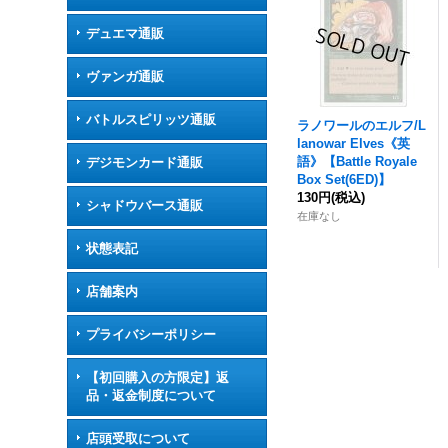
デュエマ通販
ヴァンガ通販
バトルスピリッツ通販
ラノワールのエルフ/L
lanowar Elves《英
語》【Battle Royale
デジモンカード通販
Box Set(6ED)】
130円
(税込)
シャドウバース通販
在庫なし
状態表記
店舗案内
プライバシーポリシー
【初回購入の方限定】返
品・返金制度について
店頭受取について