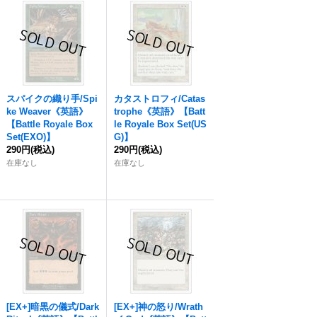
スパイクの織り手/Spi
カタストロフィ/Catas
ke Weaver《英語》
trophe《英語》【Batt
【Battle Royale Box
le Royale Box Set(US
Set(EXO)】
G)】
290円
(税込)
290円
(税込)
在庫なし
在庫なし
[EX+]暗黒の儀式/Dark
[EX+]神の怒り/Wrath