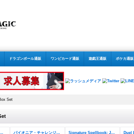
ドラゴンボール通販
ワンピカード通販
遊戯王通販
ポケカ通販
Box Set
Set
:テーマデッキ、デュエルデッキ (全商品)
パイオニア・チャレンジャーデッキ
Signature Spellbook: Jace