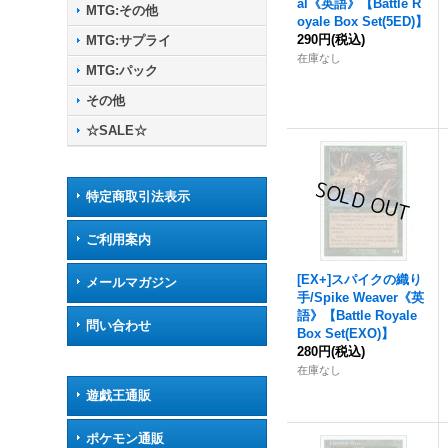
al《英語》【Battle R
MTG:その他
oyale Box Set(5ED)】
290円
(税込)
MTG:サプライ
在庫なし
MTG:パック
その他
☆SALE☆
特定商取引法表示
ご利用案内
[EX+]スパイクの織り
メールマガジン
手/Spike Weaver《英
語》【Battle Royale
問い合わせ
Box Set(EXO)】
280円
(税込)
在庫なし
遊戯王通販
ポケモン通販