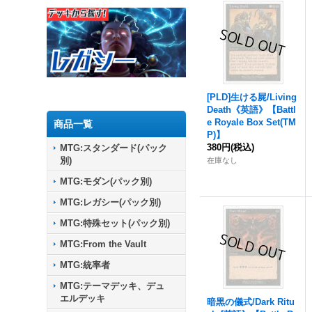
[PLD]生ける屍/Living
Death《英語》【Battl
e Royale Box Set(TM
商品一覧
P)】
380円
(税込)
MTG:スタンダード(パック
別)
在庫なし
MTG:モダン(パック別)
MTG:レガシー(パック別)
MTG:特殊セット(パック別)
MTG:From the Vault
MTG:統率者
MTG:テーマデッキ、デュ
エルデッキ
暗黒の儀式/Dark Ritu