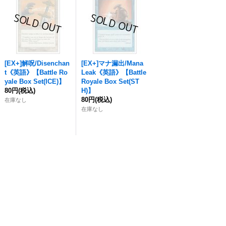
[EX+]解呪/Disenchan
[EX+]マナ漏出/Mana
t《英語》【Battle Ro
Leak《英語》【Battle
yale Box Set(ICE)】
Royale Box Set(ST
80円
(税込)
H)】
80円
(税込)
在庫なし
在庫なし