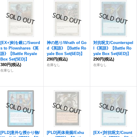
[EX+]剣を鍬に/Sword
神の怒り/Wrath of Go
対抗呪文/Counterspel
s to Plowshares《英
d《英語》【Battle Ro
l《英語》【Battle Ro
語》【Battle Royale
yale Box Set(6ED)】
yale Box Set(6ED)】
Box Set(5ED)】
290円
(税込)
290円
(税込)
380円
(税込)
在庫なし
在庫なし
在庫なし
[PLD]意外な授かり物/
[PLD]死体発掘/Exhu
[EX+]対抗呪文/Count