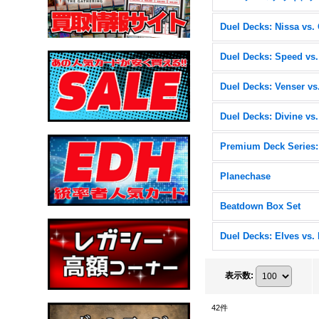
Planechase
Beatdown Box Set
表示数
:
42
件