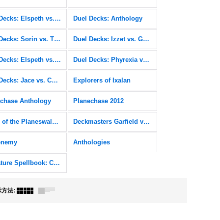
Duel Decks: Elspeth vs. Kiora
Duel Decks: Anthology
Duel Decks: Sorin vs. Tibalt
Duel Decks: Izzet vs. Golgari
Duel Decks: Elspeth vs. Tezzeret
Duel Decks: Phyrexia vs. the Coalition
Duel Decks: Jace vs. Chandra
Explorers of Ixalan
chase Anthology
Planechase 2012
Duels of the Planeswalkers
Deckmasters Garfield vs Finkel
enemy
Anthologies
Signature Spellbook: Chandra
示方法
: