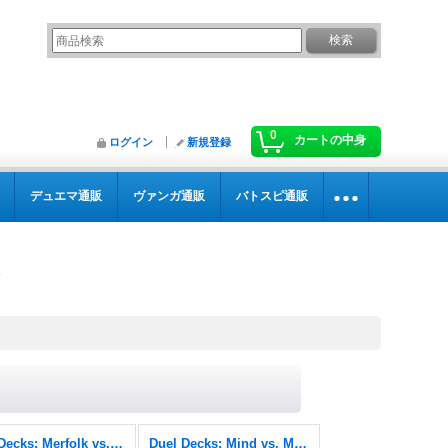
0
カートの中身
ログイン
新規登録
デュエマ通販
ヴァンガ通販
バトスピ通販
Duel Decks: Merfolk vs. Goblins
Duel Decks: Mind vs. Might