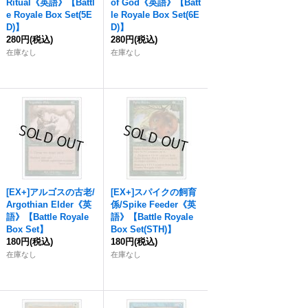
Ritual《英語》【Battl
of God《英語》【Batt
e Royale Box Set(5E
le Royale Box Set(6E
D)】
D)】
280円
(税込)
280円
(税込)
在庫なし
在庫なし
[EX+]アルゴスの古老/
[EX+]スパイクの飼育
Argothian Elder《英
係/Spike Feeder《英
語》【Battle Royale
語》【Battle Royale
Box Set】
Box Set(STH)】
180円
(税込)
180円
(税込)
在庫なし
在庫なし