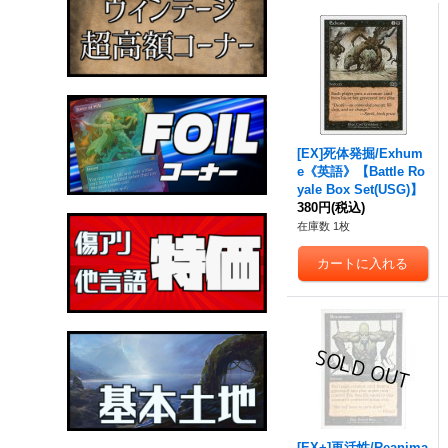
[EX]死体発掘/Exhum
e《英語》【Battle Ro
yale Box Set(USG)】
380円
(税込)
在庫数 1枚
[EX+]再活性/Reanima