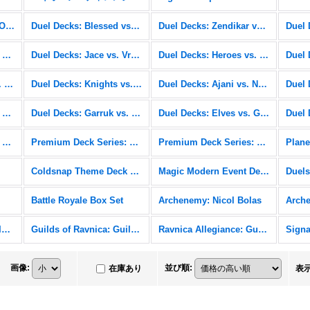
Duel Decks: Nissa vs. Ob Nixilis
Duel Decks: Blessed vs. Cursed
Duel Decks: Zendikar vs. Eldrazi
Duel Decks: Speed vs. Cunning
Duel Decks: Jace vs. Vraska
Duel Decks: Heroes vs. Monsters
Duel Decks: Venser vs. Koth
Duel Decks: Knights vs. Dragons
Duel Decks: Ajani vs. Nicol Bolas
Duel Decks: Divine vs. Demonic
Duel Decks: Garruk vs. Liliana
Duel Decks: Elves vs. Goblins
Premium Deck Series: Graveborn
Premium Deck Series: Fire and Lightning
Premium Deck Series: Slivers
Plane
Coldsnap Theme Deck Reprints
Magic Modern Event Deck
Battle Royale Box Set
Archenemy: Nicol Bolas
Arch
Duel Decks: Elves vs. Inventors
Guilds of Ravnica: Guild Kits
Ravnica Allegiance: Guild Kits
画像
:
並び順
:
在庫あり
表