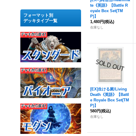
te《英語》【Battle R
oyale Box Set(TM
フォーマット別
P)】
デッキタイプ一覧
1,480円
(税込)
在庫なし
[EX]生ける屍/Living
Death《英語》【Battl
e Royale Box Set(TM
P)】
580円
(税込)
在庫なし