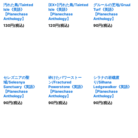
汚れた島/Tainted
[EX+]汚れた島/Tainted
グルールの芝地/Gruul
Isle《英語》
Isle《英語》
Turf《英語》
【Planechase
【Planechase
【Planechase
Anthology】
Anthology】
Anthology】
130
円
(税込)
120
円
(税込)
90
円
(税込)
セレズニアの聖
砕けたパワーストー
シラナの岩礁渡
域/Selesnya
ン/Fractured
り/Silhana
Sanctuary《英語》
Powerstone《英語》
Ledgewalker《英語》
【Planechase
【Planechase
【Planechase
Anthology】
Anthology】
Anthology】
90
円
(税込)
90
円
(税込)
90
円
(税込)