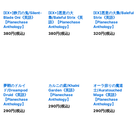
[EX+]静刃の鬼/Silent-
[EX+]悪意の大
[EX]悪意の大梟/Baleful
Blade Oni《英語》
梟/Baleful Strix《英
Strix《英語》
【Planechase
語》【Planechase
【Planechase
Anthology】
Anthology】
Anthology】
380
円
(税込)
380
円
(税込)
320
円
(税込)
夢鞘のドルイ
カルニの庭/Khalni
オーラ掠りの魔道
ド/Dreampod
Garden《英語》
士/Auratouched
Druid《英語》
【Planechase
Mage《英語》
【Planechase
Anthology】
【Planechase
Anthology】
Anthology】
290
円
(税込)
290
円
(税込)
290
円
(税込)