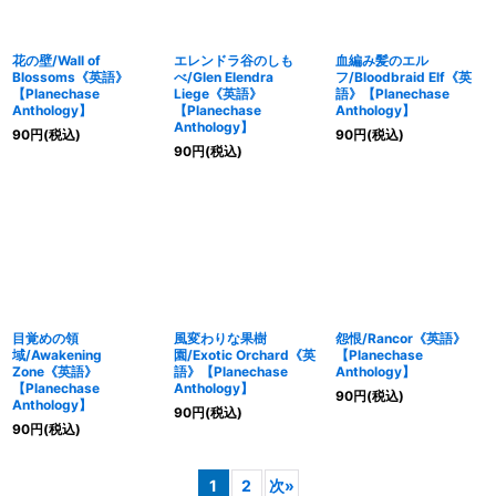
花の壁/Wall of
エレンドラ谷のしも
血編み髪のエル
Blossoms《英語》
べ/Glen Elendra
フ/Bloodbraid Elf《英
【Planechase
Liege《英語》
語》【Planechase
Anthology】
【Planechase
Anthology】
Anthology】
90
円
(税込)
90
円
(税込)
90
円
(税込)
目覚めの領
風変わりな果樹
怨恨/Rancor《英語》
域/Awakening
園/Exotic Orchard《英
【Planechase
Zone《英語》
語》【Planechase
Anthology】
【Planechase
Anthology】
90
円
(税込)
Anthology】
90
円
(税込)
90
円
(税込)
1
2
次
»