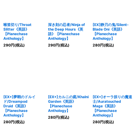
喉笛切り/Throat
深き刻の忍者/Ninja of
[EX]静刃の鬼/Silent-
Slitter《英語》
the Deep Hours《英
Blade Oni《英語》
【Planechase
語》【Planechase
【Planechase
Anthology】
Anthology】
Anthology】
290
円
(税込)
290
円
(税込)
280
円
(税込)
[EX+]夢鞘のドルイ
[EX+]カルニの庭/Khalni
[EX+]オーラ掠りの魔道
ド/Dreampod
Garden《英語》
士/Auratouched
Druid《英語》
【Planechase
Mage《英語》
【Planechase
Anthology】
【Planechase
Anthology】
Anthology】
280
円
(税込)
280
円
(税込)
280
円
(税込)