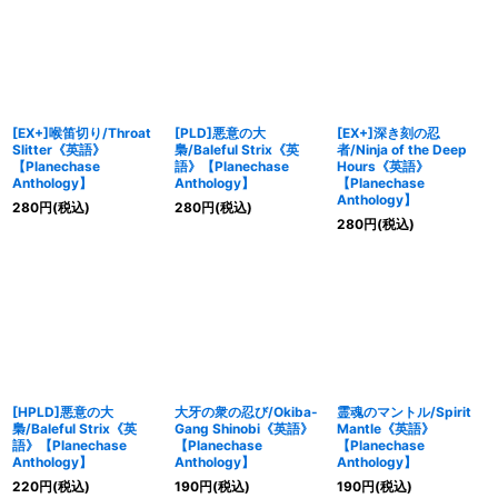
[EX+]喉笛切り/Throat
[PLD]悪意の大
[EX+]深き刻の忍
Slitter《英語》
梟/Baleful Strix《英
者/Ninja of the Deep
【Planechase
語》【Planechase
Hours《英語》
Anthology】
Anthology】
【Planechase
Anthology】
280
円
(税込)
280
円
(税込)
280
円
(税込)
[HPLD]悪意の大
大牙の衆の忍び/Okiba-
霊魂のマントル/Spirit
梟/Baleful Strix《英
Gang Shinobi《英語》
Mantle《英語》
語》【Planechase
【Planechase
【Planechase
Anthology】
Anthology】
Anthology】
220
円
(税込)
190
円
(税込)
190
円
(税込)