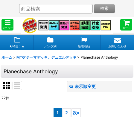
検索
メニュー
カート
★特集！★
パック別
新着商品
お問い合わせ
ホーム
>
MTG:テーマデッキ、デュエルデッキ
>
Planechase Anthology
Planechase Anthology
表示順変更
閉じる
72
件
表示数
:
1
2
次
»
在庫あり
並び順
: