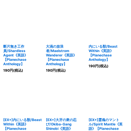
断片無き工作
大渦の放浪
内にいる獣/Beast
員/Shardless
者/Maelstrom
Within《英語》
Agent《英語》
Wanderer《英語》
【Planechase
【Planechase
【Planechase
Anthology】
Anthology】
Anthology】
190
円
(税込)
190
円
(税込)
190
円
(税込)
[EX+]内にいる獣/Beast
[EX+]大牙の衆の忍
[EX+]霊魂のマント
Within《英語》
び/Okiba-Gang
ル/Spirit Mantle《英
【Planechase
Shinobi《英語》
語》【Planechase