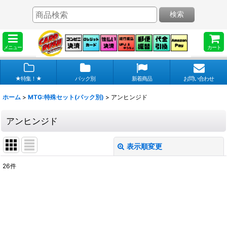
検索
メニュー
カート
★特集！★
パック別
新着商品
お問い合わせ
ホーム
>
MTG:特殊セット(パック別)
>
アンヒンジド
アンヒンジド
表示順変更
閉じる
26
件
表示数
:
在庫あり
並び順
: