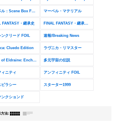
マーベル：Scene Box FOIL
マーベル・マテリアル
AL FANTASY・継承史
FINAL FANTASY・継承史 FOIL
ンクリード FOIL
速報/Breaking News
ca: Cluedo Edition
ラヴニカ・リマスター
Wilds of Eldraine: Enchanting Tales FOIL
多元宇宙の伝説
フィニティ
アンフィニティ FOIL
スピラシー
スターター1999
サンクションド
示方法
: