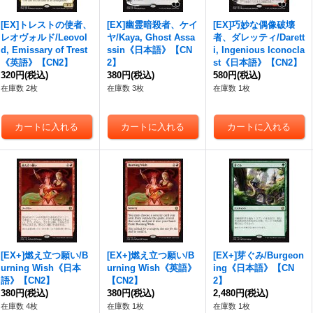
[EX]トレストの使者、
[EX]幽霊暗殺者、ケイ
[EX]巧妙な偶像破壊
レオヴォルド/Leovol
ヤ/Kaya, Ghost Assa
者、ダレッティ/Darett
d, Emissary of Trest
ssin《日本語》【CN
i, Ingenious Iconocla
《英語》【CN2】
2】
st《日本語》【CN2】
320円
(税込)
380円
(税込)
580円
(税込)
在庫数 2枚
在庫数 3枚
在庫数 1枚
[EX+]燃え立つ願い/B
[EX+]燃え立つ願い/B
[EX+]芽ぐみ/Burgeon
urning Wish《日本
urning Wish《英語》
ing《日本語》【CN
語》【CN2】
【CN2】
2】
380円
(税込)
380円
(税込)
2,480円
(税込)
在庫数 4枚
在庫数 1枚
在庫数 1枚