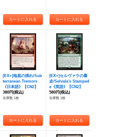
[EX+]地底の揺れ/Sub
[EX+]セルヴァラの暴
terranean Tremors
走/Selvala's Stamped
《日本語》【CN2】
e《英語》【CN2】
380円
(税込)
580円
(税込)
在庫数 1枚
在庫数 1枚