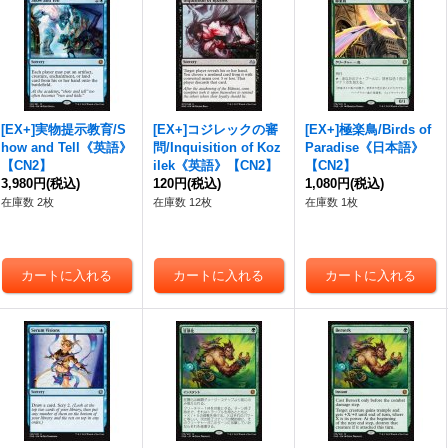
[EX+]実物提示教育/S
[EX+]コジレックの審
[EX+]極楽鳥/Birds of
how and Tell《英語》
問/Inquisition of Koz
Paradise《日本語》
【CN2】
ilek《英語》【CN2】
【CN2】
3,980円
(税込)
120円
(税込)
1,080円
(税込)
在庫数 2枚
在庫数 12枚
在庫数 1枚