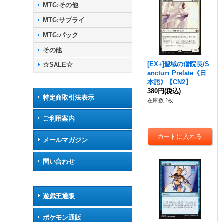
MTG:その他
MTG:サプライ
MTG:パック
その他
[EX+]聖域の僧院長/S
☆SALE☆
anctum Prelate《日
本語》【CN2】
380円
(税込)
特定商取引法表示
在庫数 2枚
ご利用案内
メールマガジン
問い合わせ
遊戯王通販
ポケモン通販