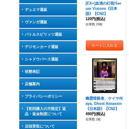
[EX+]血清の幻視/Ser
um Visions《日本
デュエマ通販
語》【CN2】
120円
(税込)
ヴァンガ通販
在庫数 28枚
バトルスピリッツ通販
デジモンカード通販
シャドウバース通販
状態表記
店舗案内
プライバシーポリシー
幽霊暗殺者、ケイヤ/K
aya, Ghost Assassin
【初回購入の方限定】返
《日本語》【CN2】
品・返金制度について
490円
(税込)
在庫数 2枚
店頭受取について