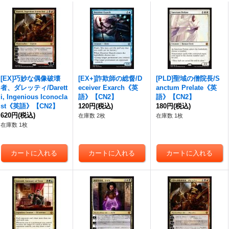
[EX]巧妙な偶像破壊
[EX+]詐欺師の総督/D
[PLD]聖域の僧院長/S
者、ダレッティ/Darett
eceiver Exarch《英
anctum Prelate《英
i, Ingenious Iconocla
語》【CN2】
語》【CN2】
st《英語》【CN2】
120円
(税込)
180円
(税込)
620円
(税込)
在庫数 2枚
在庫数 1枚
在庫数 1枚