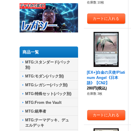
在庫数 10枚
商品一覧
MTG:スタンダード(パック
別)
[EX+]白金の天使/Plati
MTG:モダン(パック別)
num Angel《日本
語》【CN2】
MTG:レガシー(パック別)
280円
(税込)
MTG:特殊セット(パック別)
在庫数 3枚
MTG:From the Vault
MTG:統率者
MTG:テーマデッキ、デュ
エルデッキ