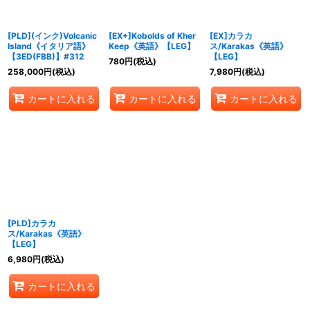
絞り込む
[PLD](インク)Volcanic
[EX+]Kobolds of Kher
[EX]カラカ
Island《イタリア語》
Keep《英語》【LEG】
ス/Karakas《英語》
【3ED(FBB)】#312
【LEG】
780
円
(税込)
258,000
円
(税込)
7,980
円
(税込)
カートに入れる
カートに入れる
カートに入れる
[PLD]カラカ
ス/Karakas《英語》
【LEG】
6,980
円
(税込)
カートに入れる