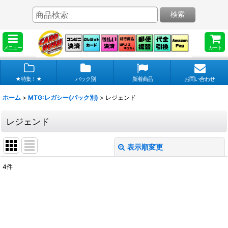
検索
メニュー
カート
★特集！★
パック別
新着商品
お問い合わせ
ホーム
>
MTG:レガシー(パック別)
>
レジェンド
レジェンド
表示順変更
閉じる
4
件
表示数
:
在庫あり
並び順
: