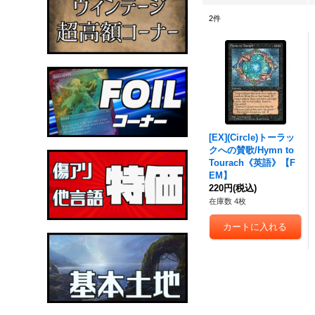
2
件
[EX](Circle)トーラッ
クへの賛歌/Hymn to
Tourach《英語》【F
EM】
220円
(税込)
在庫数 4枚