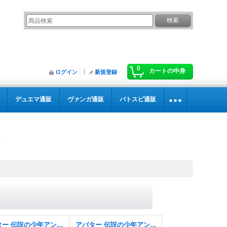
0
カートの中身
ログイン
新規登録
デュエマ通販
ヴァンガ通販
バトスピ通販
アバター 伝説の少年アン・エターナル使用可能カード
アバター 伝説の少年アン・エターナル使用可能カード FOIL