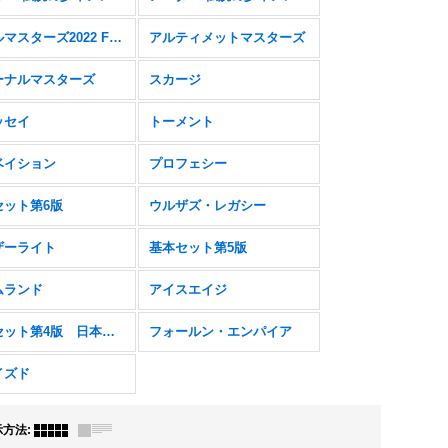
ダブルマスターズ2022 FOIL
アルティメットマスターズ
ーナルマスターズ
スカージ
ッセイ
トーメント
ベイション
プロフェシー
セット第6版
ウルザズ・レガシー
ザーライト
基本セット第5版
ムランド
アイスエイジ
基本セット第4版 日本語黒枠
フォールン・エンパイア
イズド
示方法
: