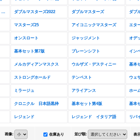
ファウンデーションズ・ジャンプスタート
ダブルマスターズ2022
ダブルマスターズ
マスターズ25
アイコニックマスターズ
エタ
オンスロート
ジャッジメント
オデ
基本セット第7版
プレーンシフト
イン
メルカディアンマスクス
ウルザズ・デスティニー
基本
ストロングホールド
テンペスト
ウェ
ミラージュ
アライアンス
ホー
クロニクル 日本語黒枠
基本セット第4版
レジェンド
レジェンド イタリア語
リバ
画像
:
並び順
:
在庫あり
表